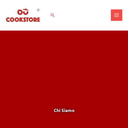
Vai
Al
Cerca
Contenuto
Chi Siamo