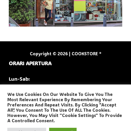
Copyright © 2026 | COOKSTORE ®
ORARI APERTURA
Lun-Sab:
9:30/13:00
We Use Cookies On Our Website To Give You The
Most Relevant Experience By Remembering Your
16:30/20:00
Preferences And Repeat Visits. By Clicking “Accept
All”, You Consent To The Use Of ALL The Cookies.
However, You May Visit "Cookie Settings" To Provide
A Controlled Consent.