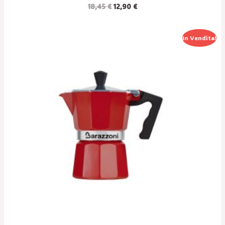
18,45
€
12,90
€
Il
Il
In Vendita!
Prezzo
Prezzo
Originale
Attuale
Era:
È:
18,45 €.
12,90 €.