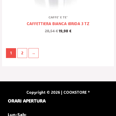
CAFFE' E TE'
CAFFETTIERA BIANCA IBRIDA 3 TZ
28,54
€
19,98
€
1
2
→
Copyright © 2026 | COOKSTORE ®
ORARI APERTURA
Lun-Sab: