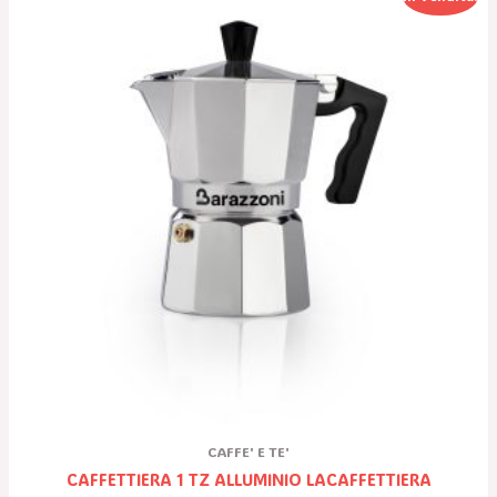
Prezzo
Prezzo
Originale
Attuale
Era:
È:
18,45 €.
12,90 €.
CAFFE' E TE'
CAFFETTIERA 1 TZ ALLUMINIO LACAFFETTIERA