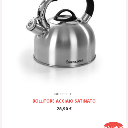
CAFFE' E TE'
BOLLITORE ACCIAIO SATINATO
28,90
€
Il
Il
In Vendita!