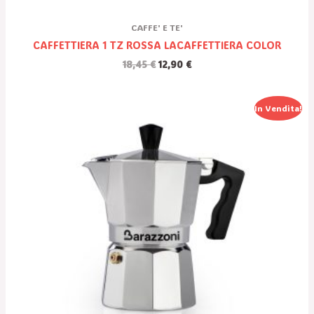
CAFFE' E TE'
CAFFETTIERA 1 TZ ROSSA LACAFFETTIERA COLOR
18,45
€
12,90
€
Il
Il
In Vendita!
Prezzo
Prezzo
Originale
Attuale
Era:
È:
19,90 €.
13,90 €.