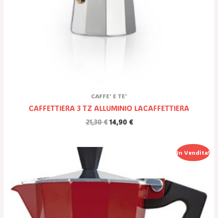
CAFFE' E TE'
CAFFETTIERA 3 TZ ALLUMINIO LACAFFETTIERA
21,30
€
14,90
€
Il
Il
In Vendita!
Prezzo
Prezzo
Originale
Attuale
Era:
È:
21,30 €.
14,90 €.