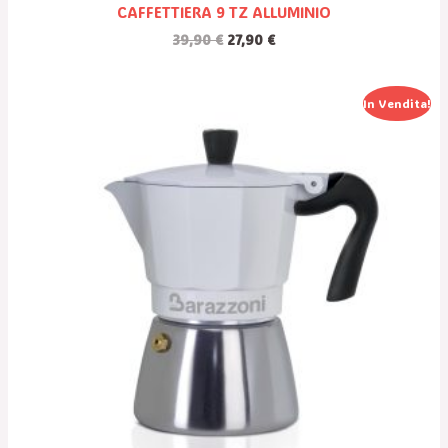
CAFFETTIERA 9 TZ ALLUMINIO
39,90
€
27,90
€
Il
Il
In Vendita!
Prezzo
Prezzo
Originale
Attuale
Era:
È:
28,54 €.
19,98 €.