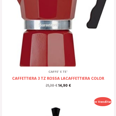
CAFFE' E TE'
CAFFETTIERA 3 TZ ROSSA LACAFFETTIERA COLOR
21,30
€
14,90
€
Il
Il
In Vendita!
Prezzo
Prezzo
Originale
Attuale
Era:
È: