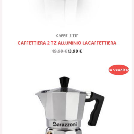
CAFFE' E TE'
CAFFETTIERA 2 TZ ALLUMINIO LACAFFETTIERA
19,90
€
13,90
€
Il
Il
In Vendita!
Prezzo
Prezzo
Originale
Attuale
Era:
È:
21,30 €.
14,90 €.