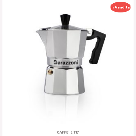
Il
Il
In Vendita!
Prezzo
Prezzo
Originale
Attuale
Era:
È:
39,90 €.
27,90 €.
CAFFE' E TE'