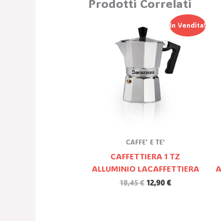
Prodotti Correlati
Il
Il
In Vendita!
Prezzo
Prezzo
Originale
Attuale
Era:
È:
18,45 €.
12,90 €.
CAFFE' E TE'
CAFFETTIERA 1 TZ
ALLUMINIO LACAFFETTIERA
A
18,45
€
12,90
€