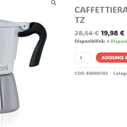
Prezzo
BIANCA
CAFFETTIERA
Origina
IBRIDA
Era:
È
TZ
3
28,54 €
TZ
28,54
€
19,98
€
Quantità
Disponibilità:
4 Disponi
AGGIUNGI 
COD:
830005103
Categ