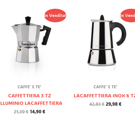
Il
Il
Il
Il
In Vendita!
In Vend
Prezzo
Prezzo
Prezzo
Prezz
Originale
Attuale
Originale
Attua
Era:
È:
Era:
È:
21,30 €.
14,90 €.
42,83 €.
29,98 
CAFFE' E TE'
CAFFE' E TE'
CAFFETTIERA 3 TZ
LACAFFETTIERA INOX 6 T
LLUMINIO LACAFFETTIERA
42,83
€
29,98
€
21,30
€
14,90
€