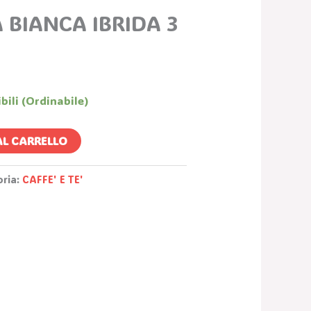
Prezzo
 BIANCA IBRIDA 3
le
Attuale
:
.
19,98 €.
bili (ordinabile)
AL CARRELLO
oria:
CAFFE' E TE'