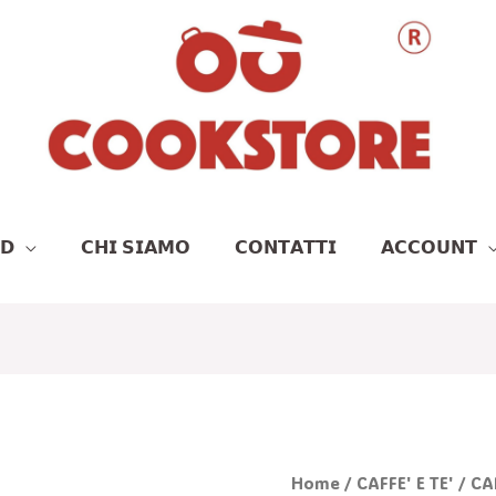
𝗗
𝗖𝗛𝗜 𝗦𝗜𝗔𝗠𝗢
𝗖𝗢𝗡𝗧𝗔𝗧𝗧𝗜
𝗔𝗖𝗖𝗢𝗨𝗡𝗧
Il
I
CAFFETTIERA
Home
/
CAFFE' E TE'
/ CA