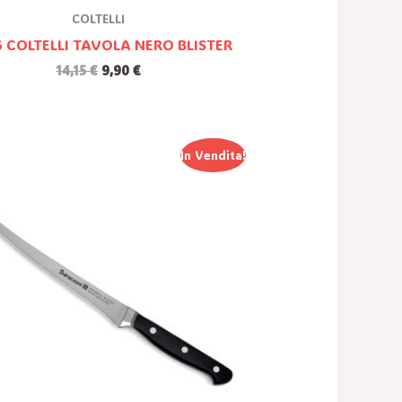
COLTELLI
6 COLTELLI TAVOLA NERO BLISTER
14,15
€
9,90
€
Il
Il
In Vendita!
Prezzo
Prezzo
Originale
Attuale
Era:
È:
44,00 €.
14,98 €.