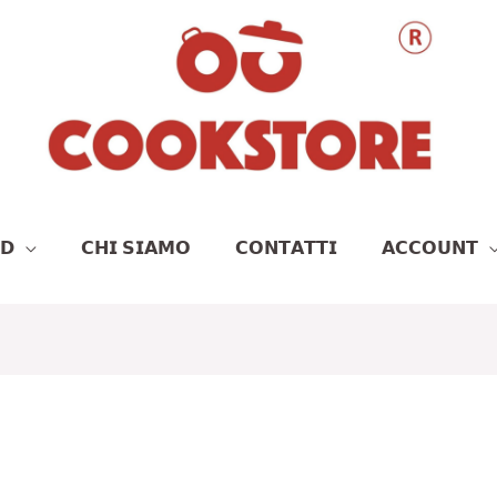
𝗗
𝗖𝗛𝗜 𝗦𝗜𝗔𝗠𝗢
𝗖𝗢𝗡𝗧𝗔𝗧𝗧𝗜
𝗔𝗖𝗖𝗢𝗨𝗡𝗧