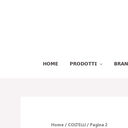
Vai
Al
Contenuto
𝗛𝗢𝗠𝗘
𝗣𝗥𝗢𝗗𝗢𝗧𝗧𝗜
𝗕𝗥𝗔
Home
/
COLTELLI
/ Pagina 2