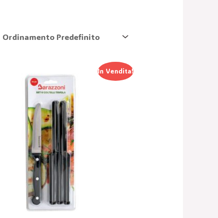
Il
Il
In Vendita!
Prezzo
Prezzo
Originale
Attuale
Era:
È:
14,15 €.
9,90 €.