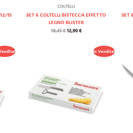
COLTELLI
12/15
SET 6 COLTELLI BISTECCA EFFETTO
SET 
LEGNO BLISTER
18,45
€
12,90
€
Il
Il
Vendita!
In Vendita!
Prezzo
Prezzo
Originale
Attuale
Era:
È:
37,25 €.
14,90 €.