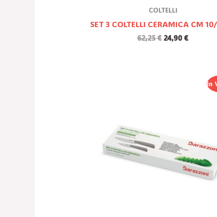
COLTELLI
SET 3 COLTELLI CERAMICA CM 10/
62,25
€
24,90
€
Il
Il
In 
Prezzo
Prezzo
Originale
Attuale
Era:
È:
44,75 €.
17,90 €.