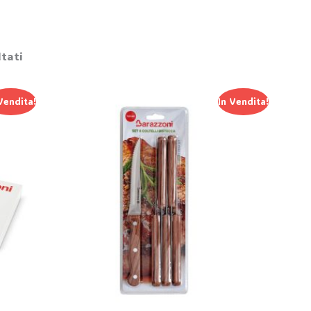
ltati
Il
Il
Vendita!
In Vendita!
Prezzo
Prezzo
Originale
Attuale
Era:
È:
18,45 €.
12,90 €.