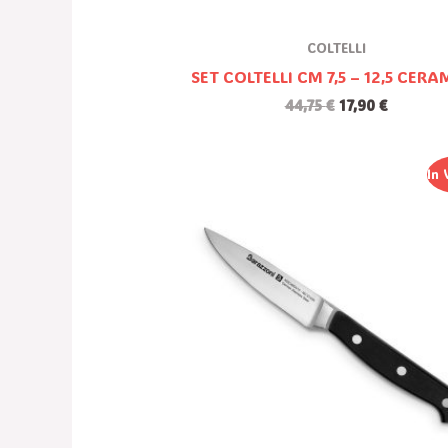
COLTELLI
SET COLTELLI CM 7,5 – 12,5 CER
44,75
€
17,90
€
Il
Il
In 
Prezzo
Prezzo
Originale
Attuale
Era:
È:
25,50 €.
8,90 €.