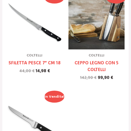
Prezzo
Prezzo
Prezzo
Prezzo
Originale
Attuale
Originale
Attuale
Era:
È:
Era:
È:
44,00 €.
14,98 €.
142,90 €.
99,90 €.
COLTELLI
COLTELLI
SFILETTA PESCE 7” CM 18
CEPPO LEGNO CON 5
COLTELLI
44,00
€
14,98
€
142,90
€
99,90
€
Il
Il
In Vendita!
Prezzo
Prezzo
Originale
Attuale
Era:
È:
44,00 €.
14,98 €.