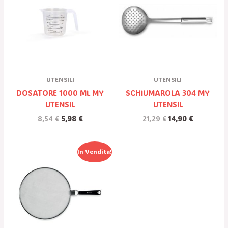
Era:
È:
Era:
È:
8,54 €.
5,98 €.
21,29 €.
14,90 €.
UTENSILI
UTENSILI
DOSATORE 1000 ML MY
SCHIUMAROLA 304 MY
UTENSIL
UTENSIL
8,54
€
5,98
€
21,29
€
14,90
€
Il
Il
In Vendita!
Prezzo
Prezzo
Originale
Attuale
Era:
È:
11,29 €.
7,90 €.