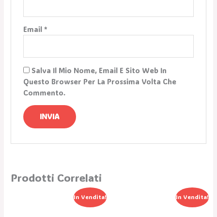
Email
*
Salva Il Mio Nome, Email E Sito Web In
Questo Browser Per La Prossima Volta Che
Commento.
Prodotti Correlati
Il
Il
Il
Il
In Vendita!
In Vendita!
Prezzo
Prezzo
Prezzo
Prezzo
Originale
Attuale
Originale
Attuale