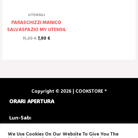
UTENSILI
PARASCHIZZI MANICO
SALVASPAZIO MY UTENSIL
11,29
€
7,90
€
Copyright © 2026 | COOKSTORE ®
ORARI APERTURA
Lun-Sab:
9:30/13:00
We Use Cookies On Our Website To Give You The