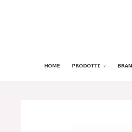
Vai
Al
Contenuto
𝗛𝗢𝗠𝗘
𝗣𝗥𝗢𝗗𝗢𝗧𝗧𝗜
𝗕𝗥𝗔