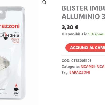
IMBUTO
BLISTER IMB
CAFF
ALLUMINIO 
ALLUMINIO
3TZ
3,30
€
Quantità
Disponibilità:
1 Disponi
AGGIUNGI AL CAR
COD:
CT83005103
Categorie:
RICAMBI
,
RICA
Tag:
BARAZZONI