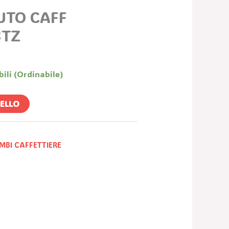
UTO CAFF
3TZ
bili (ordinabile)
RELLO
MBI CAFFETTIERE