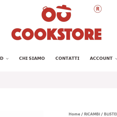
𝗗
𝗖𝗛𝗜 𝗦𝗜𝗔𝗠𝗢
𝗖𝗢𝗡𝗧𝗔𝗧𝗧𝗜
𝗔𝗖𝗖𝗢𝗨𝗡𝗧
BLISTER
Home
/
RICAMBI
/ BLIST