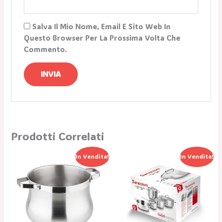
Salva Il Mio Nome, Email E Sito Web In
Questo Browser Per La Prossima Volta Che
Commento.
Prodotti Correlati
Il
Il
Il
Il
In Vendita!
In Vendita!
Prezzo
Prezzo
Prezzo
Prezzo
Originale
Attuale
Originale
Attuale
Era:
È:
Era:
È:
208,00 €.
124,80 €.
207,00 €.
144,90 €