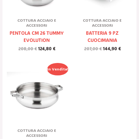
COTTURA ACCIAIO E
COTTURA ACCIAIO E
ACCESSORI
ACCESSORI
PENTOLA CM 26 TUMMY
BATTERIA 9 PZ
EVOLUTION
CUOCIMANIA
208,00
€
124,80
€
207,00
€
144,90
€
Il
Il
In Vendita!
Prezzo
Prezzo
Originale
Attuale
Era:
È:
139,00 €.
83,40 €.
COTTURA ACCIAIO E
ACCESSORI