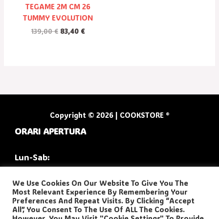
TEGAME 2M CM 26
TUMMY EVOLUTION
139,00
€
83,40
€
Copyright © 2026 | COOKSTORE ®
ORARI APERTURA
Lun-Sab:
9:30/13:00
We Use Cookies On Our Website To Give You The
Most Relevant Experience By Remembering Your
16:30/20:00
Preferences And Repeat Visits. By Clicking “Accept
All”, You Consent To The Use Of ALL The Cookies.
However, You May Visit "Cookie Settings" To Provide