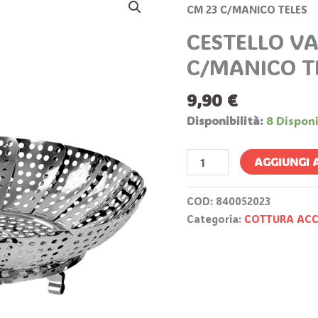
VAPORE
CM 23 C/MANICO TELES
CM
CESTELLO V
23
C/MANICO T
C/MANICO
TELES
9,90
€
Quantità
Disponibilità:
8 Disponi
AGGIUNGI 
COD:
840052023
Categoria:
COTTURA ACC