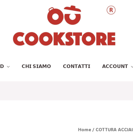
𝗗
𝗖𝗛𝗜 𝗦𝗜𝗔𝗠𝗢
𝗖𝗢𝗡𝗧𝗔𝗧𝗧𝗜
𝗔𝗖𝗖𝗢𝗨𝗡𝗧
CESTELLO
Home
/
COTTURA ACCIAI