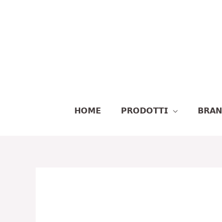
Vai
Al
Contenuto
𝗛𝗢𝗠𝗘
𝗣𝗥𝗢𝗗𝗢𝗧𝗧𝗜
𝗕𝗥𝗔