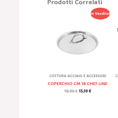
Prodotti Correlati
Il
Il
In Vendita!
Prezzo
Prezzo
Originale
Attuale
Era:
È:
18,90 €.
15,10 €.
COTTURA ACCIAIO E ACCESSORI
C
COPERCHIO CM 18 CHEF LINE
18,90
€
15,10
€