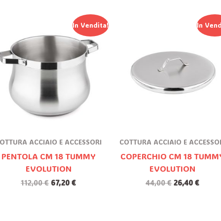
Il
Il
Il
Il
In Vendita!
In Vend
Prezzo
Prezzo
Prezzo
Prezz
Originale
Attuale
Originale
Attua
Era:
È:
Era:
È:
112,00 €.
67,20 €.
44,00 €.
26,40 
OTTURA ACCIAIO E ACCESSORI
COTTURA ACCIAIO E ACCESSO
PENTOLA CM 18 TUMMY
COPERCHIO CM 18 TUMM
EVOLUTION
EVOLUTION
112,00
€
67,20
€
44,00
€
26,40
€