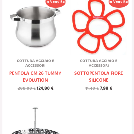
In Vendita!
In Vendita!
Prezzo
Prezzo
Prezzo
Prezzo
Originale
Attuale
Originale
Attuale
Era:
È:
Era:
È:
208,00 €.
124,80 €.
11,40 €.
7,98 €.
COTTURA ACCIAIO E
COTTURA ACCIAIO E
ACCESSORI
ACCESSORI
PENTOLA CM 26 TUMMY
SOTTOPENTOLA FIORE
EVOLUTION
SILICONE
208,00
€
124,80
€
11,40
€
7,98
€