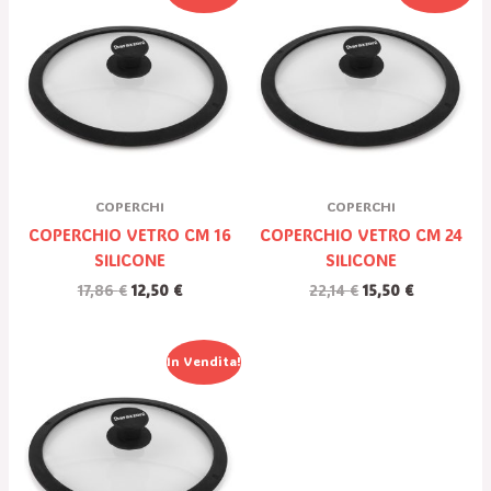
Prezzo
Prezzo
Prezzo
Prezzo
Originale
Attuale
Originale
Attuale
Era:
È:
Era:
È:
17,86 €.
12,50 €.
22,14 €.
15,50 €.
COPERCHI
COPERCHI
COPERCHIO VETRO CM 16
COPERCHIO VETRO CM 24
SILICONE
SILICONE
17,86
€
12,50
€
22,14
€
15,50
€
Il
Il
In Vendita!
Prezzo
Prezzo
Originale
Attuale
Era:
È:
27,00 €.
18,90 €.