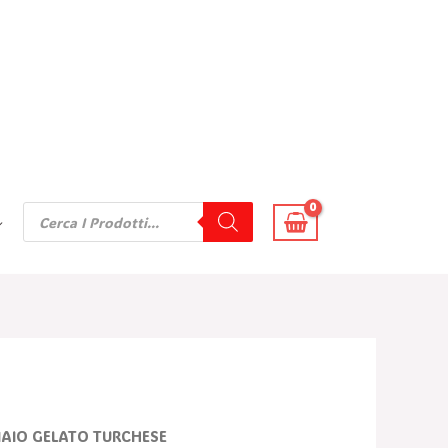
Products
Search
IAIO GELATO TURCHESE