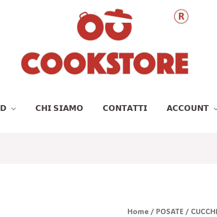
𝗗
𝗖𝗛𝗜 𝗦𝗜𝗔𝗠𝗢
𝗖𝗢𝗡𝗧𝗔𝗧𝗧𝗜
𝗔𝗖𝗖𝗢𝗨𝗡𝗧
Il
Il
CUCCHIAIO
Home
/
POSATE
/ CUCCH