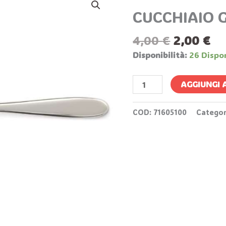
Prezzo
Pr
GELATO
CUCCHIAIO 
Original
At
TURCHESE
Era:
È:
Quantità
4,00
€
2,00
€
4,00 €.
2,
Disponibilità:
26 Dispon
AGGIUNGI 
COD:
71605100
Categor