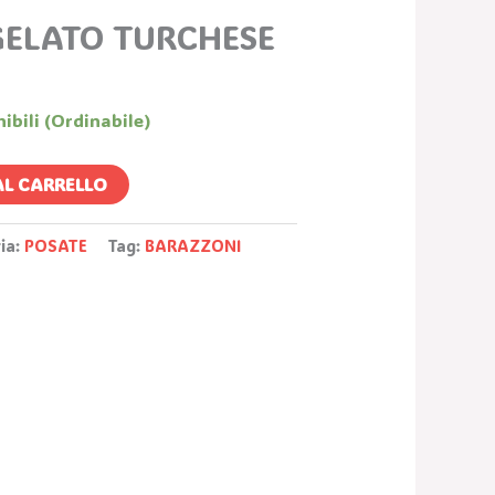
ezzo
GELATO TURCHESE
e
tuale
00 €.
ibili (ordinabile)
AL CARRELLO
ia:
POSATE
Tag:
BARAZZONI