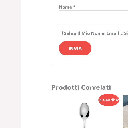
Nome
*
Salva Il Mio Nome, Email E 
Prodotti Correlati
Il
Il
In Vendita!
Prezzo
Prezzo
Originale
Attuale
Era:
È:
5,00 €.
2,50 €.