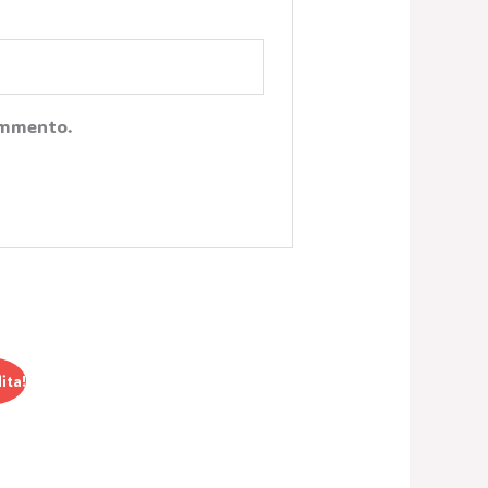
Commento.
ita!
e