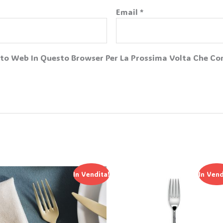
Email
*
Sito Web In Questo Browser Per La Prossima Volta Che 
Il
Il
Il
Il
In Vendita!
In Vend
Prezzo
Prezzo
Prezzo
Prezzo
Originale
Attuale
Originale
Attual
Era:
È:
Era:
È:
318,00 €.
159,00 €.
5,00 €.
2,50 €.