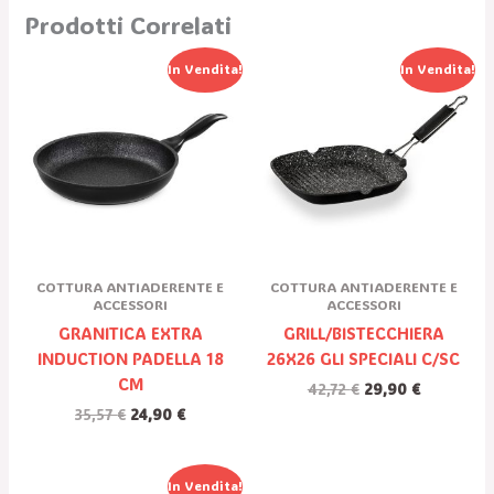
Prodotti Correlati
Il
Il
Il
Il
In Vendita!
In Vendita!
Prezzo
Prezzo
Prezzo
Prezzo
Originale
Attuale
Originale
Attuale
Era:
È:
Era:
È:
35,57 €.
24,90 €.
42,72 €.
29,90 €.
COTTURA ANTIADERENTE E
COTTURA ANTIADERENTE E
ACCESSORI
ACCESSORI
GRANITICA EXTRA
GRILL/BISTECCHIERA
INDUCTION PADELLA 18
26X26 GLI SPECIALI C/SC
CM
42,72
€
29,90
€
35,57
€
24,90
€
Il
Il
In Vendita!