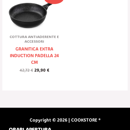
Prezzo
Prezzo
Originale
Attuale
Era:
È:
42,72 €.
29,90 €.
COTTURA ANTIADERENTE E
ACCESSORI
GRANITICA EXTRA
INDUCTION PADELLA 24
CM
42,72
€
29,90
€
Copyright © 2026 | COOKSTORE ®
ORARI APERTURA