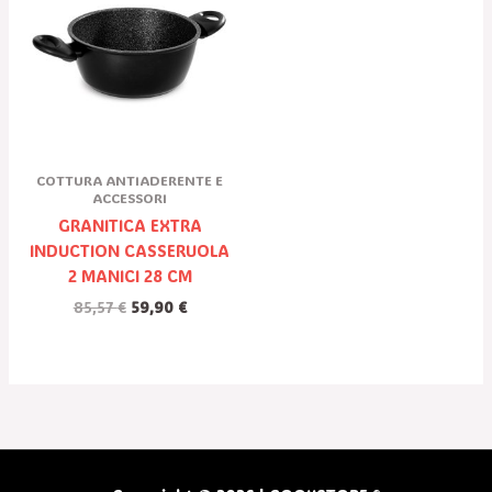
Era:
È:
85,57 €.
59,90 €.
COTTURA ANTIADERENTE E
ACCESSORI
GRANITICA EXTRA
INDUCTION CASSERUOLA
2 MANICI 28 CM
85,57
€
59,90
€