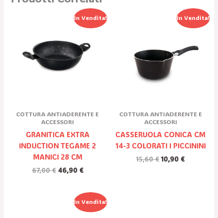
Il
Il
Il
Il
In Vendita!
In Vendita!
Prezzo
Prezzo
Prezzo
Prezzo
Originale
Attuale
Originale
Attuale
Era:
È:
Era:
È:
67,00 €.
46,90 €.
15,60 €.
10,90 €.
COTTURA ANTIADERENTE E
COTTURA ANTIADERENTE E
ACCESSORI
ACCESSORI
GRANITICA EXTRA
CASSERUOLA CONICA CM
INDUCTION TEGAME 2
14-3 COLORATI I PICCININI
MANICI 28 CM
15,60
€
10,90
€
67,00
€
46,90
€
Il
Il
In Vendita!
Prezzo
Prezzo
Originale
Attuale