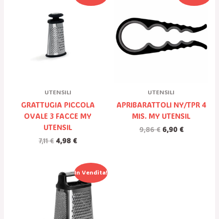
Prezzo
Prezzo
Prezzo
Prezzo
Originale
Attuale
Originale
Attuale
Era:
È:
Era:
È:
7,11 €.
4,98 €.
9,86 €.
6,90 €.
UTENSILI
UTENSILI
GRATTUGIA PICCOLA
APRIBARATTOLI NY/TPR 4
OVALE 3 FACCE MY
MIS. MY UTENSIL
UTENSIL
9,86
€
6,90
€
7,11
€
4,98
€
Il
Il
In Vendita!
Prezzo
Prezzo
Originale
Attuale
Era:
È:
22,71 €.
15,90 €.