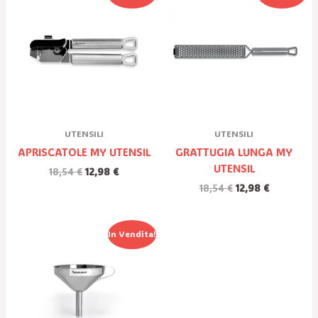
Prezzo
Prezzo
Prezzo
Prezzo
Originale
Attuale
Originale
Attuale
Era:
È:
Era:
È:
18,54 €.
12,98 €.
18,54 €.
12,98 €.
UTENSILI
UTENSILI
APRISCATOLE MY UTENSIL
GRATTUGIA LUNGA MY
UTENSIL
18,54
€
12,98
€
18,54
€
12,98
€
Il
Il
In Vendita!
Prezzo
Prezzo
Originale
Attuale
Era:
È:
12,83 €.
8,98 €.