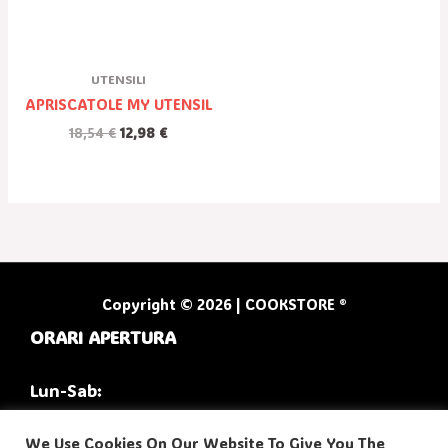
UTENSILI
APRISCATOLE MY UTENSIL
18,54
€
12,98
€
Copyright © 2026 | COOKSTORE ®
ORARI APERTURA
Lun-Sab:
9:30/13:00
We Use Cookies On Our Website To Give You The