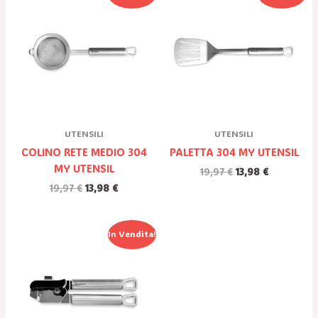
Prezzo
Prezzo
Prezzo
Prezzo
Originale
Attuale
Originale
Attuale
Era:
È:
Era:
È:
19,97 €.
13,98 €.
19,97 €.
13,98 €.
UTENSILI
UTENSILI
COLINO RETE MEDIO 304
PALETTA 304 MY UTENSIL
MY UTENSIL
19,97
€
13,98
€
19,97
€
13,98
€
Il
Il
In Vendita!
Prezzo
Prezzo
Originale
Attuale
Era:
È:
18,54 €.
12,98 €.