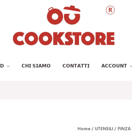
𝗗
𝗖𝗛𝗜 𝗦𝗜𝗔𝗠𝗢
𝗖𝗢𝗡𝗧𝗔𝗧𝗧𝗜
𝗔𝗖𝗖𝗢𝗨𝗡𝗧
Il
Il
PINZA
Home
/
UTENSILI
/ PINZA