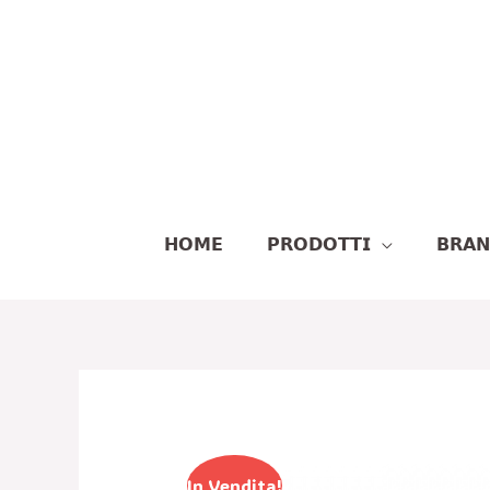
Vai
Al
Contenuto
𝗛𝗢𝗠𝗘
𝗣𝗥𝗢𝗗𝗢𝗧𝗧𝗜
𝗕𝗥𝗔
In Vendita!