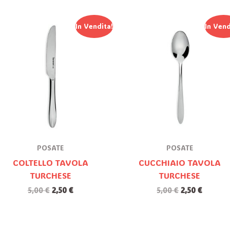
Il
Il
Il
Il
In Vendita!
In Vend
Prezzo
Prezzo
Prezzo
Prezzo
Originale
Attuale
Originale
Attual
Era:
È:
Era:
È:
5,00 €.
2,50 €.
5,00 €.
2,50 €.
POSATE
POSATE
COLTELLO TAVOLA
CUCCHIAIO TAVOLA
TURCHESE
TURCHESE
5,00
€
2,50
€
5,00
€
2,50
€