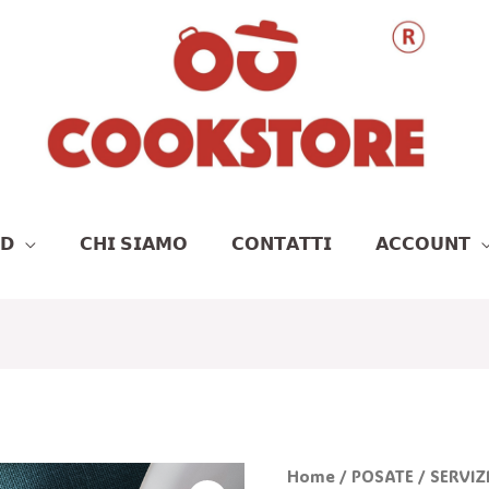
𝗗
𝗖𝗛𝗜 𝗦𝗜𝗔𝗠𝗢
𝗖𝗢𝗡𝗧𝗔𝗧𝗧𝗜
𝗔𝗖𝗖𝗢𝗨𝗡𝗧
Il
SERVIZIO
Home
/
POSATE
/ SERVIZ