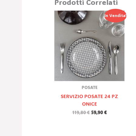
Prodotti Correlati
Il
Il
In Vendita!
Prezzo
Prezzo
Originale
Attuale
Era:
È:
119,80 €.
59,90 €.
POSATE
SERVIZIO POSATE 24 PZ
ONICE
119,80
€
59,90
€