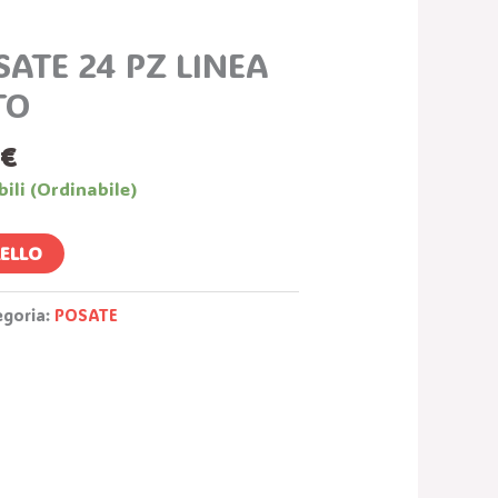
Prezzo
ale
Attuale
SATE 24 PZ LINEA
È:
€.
159,00 €.
TO
0
€
bili (ordinabile)
RELLO
egoria:
POSATE