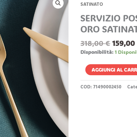
Prezzo
POSATE
SATINATO
Origin
24
SERVIZIO PO
Era:
PZ
318,00 
ORO SATINA
LINEA
ORO
318,00
€
159,0
SATINATO
Quantità
Disponibilità:
1 Disponi
AGGIUNGI AL CAR
COD:
71490002450
Cat