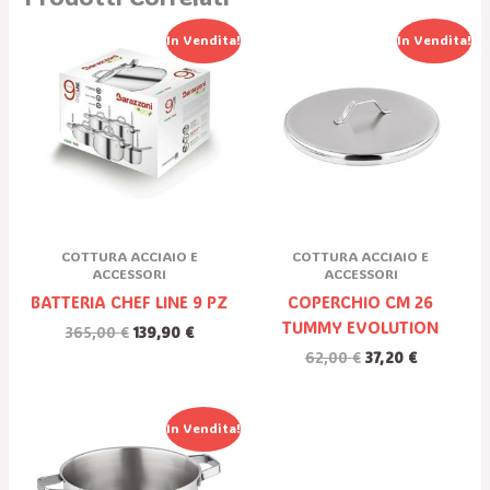
Il
Il
Il
Il
In Vendita!
In Vendita!
Prezzo
Prezzo
Prezzo
Prezzo
Originale
Attuale
Originale
Attuale
Era:
È:
Era:
È:
365,00 €.
139,90 €.
62,00 €.
37,20 €.
COTTURA ACCIAIO E
COTTURA ACCIAIO E
ACCESSORI
ACCESSORI
BATTERIA CHEF LINE 9 PZ
COPERCHIO CM 26
TUMMY EVOLUTION
365,00
€
139,90
€
62,00
€
37,20
€
Il
Il
In Vendita!
Prezzo
Prezzo
Originale
Attuale
Era:
È: