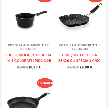
Originale
Attuale
Originale
Attuale
Era:
È:
Era:
È:
15,60 €.
10,90 €.
42,72 €.
29,90 €.
COTTURA ANTIADERENTE E
COTTURA ANTIADERENTE E
ACCESSORI
ACCESSORI
CASSERUOLA CONICA CM
GRILL/BISTECCHIERA
14-3 COLORATI I PICCININI
26X26 GLI SPECIALI C/SC
15,60
€
10,90
€
42,72
€
29,90
€
Il
Il
In Vendita!
Prezzo
Prezzo
Originale
Attuale
Era:
È:
35,57 €.
24,90 €.