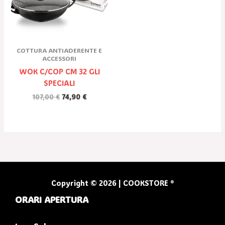
COTTURA ANTIADERENTE E
ACCESSORI
WOK C/COP CM 32 GLI
SPECIALI
107,00
€
74,90
€
Copyright © 2026 | COOKSTORE ®
ORARI APERTURA