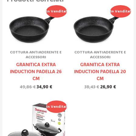
Il
Il
Il
Il
In Vendita!
In Vendita!
Prezzo
Prezzo
Prezzo
Prezzo
Originale
Attuale
Originale
Attuale
Era:
È:
Era:
È:
49,86 €.
34,90 €.
38,43 €.
26,90 €.
COTTURA ANTIADERENTE E
COTTURA ANTIADERENTE E
ACCESSORI
ACCESSORI
GRANITICA EXTRA
GRANITICA EXTRA
INDUCTION PADELLA 26
INDUCTION PADELLA 20
CM
CM
49,86
€
34,90
€
38,43
€
26,90
€
Il
Il
In Vendita!
Prezzo
Prezzo
Originale
Attuale
Era:
È:
107,00 €.
74,90 €.