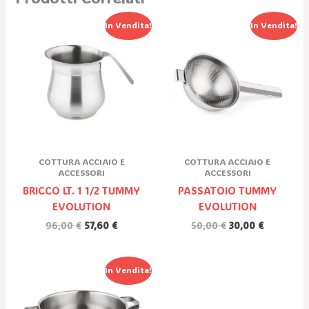
Il
Il
Il
Il
In Vendita!
In Vendita!
Prezzo
Prezzo
Prezzo
Prezzo
Originale
Attuale
Originale
Attuale
Era:
È:
Era:
È:
96,00 €.
57,60 €.
50,00 €.
30,00 €.
COTTURA ACCIAIO E
COTTURA ACCIAIO E
ACCESSORI
ACCESSORI
BRICCO LT. 1 1/2 TUMMY
PASSATOIO TUMMY
EVOLUTION
EVOLUTION
96,00
€
57,60
€
50,00
€
30,00
€
Il
Il
In Vendita!
Prezzo
Prezzo
Originale
Attuale
Era:
È: