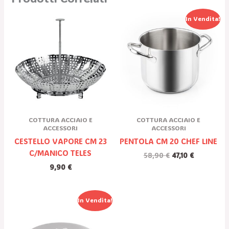
Il
Il
In Vendita!
Prezzo
Prezzo
Originale
Attuale
Era:
È:
58,90 €.
47,10 €.
COTTURA ACCIAIO E
COTTURA ACCIAIO E
ACCESSORI
ACCESSORI
CESTELLO VAPORE CM 23
PENTOLA CM 20 CHEF LINE
C/MANICO TELES
58,90
€
47,10
€
9,90
€
Il
Il
In Vendita!
Prezzo
Prezzo
Originale
Attuale
Era:
È: