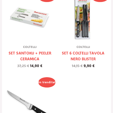
Originale
Attuale
Originale
Attuale
Era:
È:
Era:
È:
37,25 €.
14,90 €.
14,15 €.
9,90 €.
COLTELLI
COLTELLI
SET SANTOKU + PEELER
SET 6 COLTELLI TAVOLA
CERAMICA
NERO BLISTER
37,25
€
14,90
€
14,15
€
9,90
€
Il
Il
In Vendita!
Prezzo
Prezzo
Originale
Attuale
Era:
È:
44,00 €.
14,98 €.