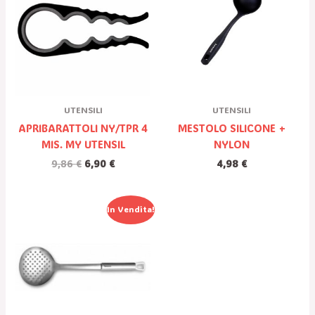
Era:
È:
9,86 €.
6,90 €.
UTENSILI
UTENSILI
APRIBARATTOLI NY/TPR 4
MESTOLO SILICONE +
MIS. MY UTENSIL
NYLON
9,86
€
6,90
€
4,98
€
Il
Il
In Vendita!
Prezzo
Prezzo
Originale
Attuale
Era:
È:
21,29 €.
14,90 €.