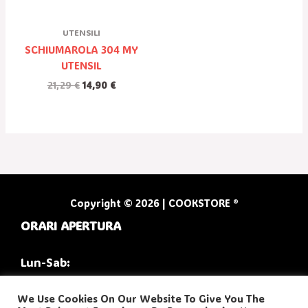
UTENSILI
SCHIUMAROLA 304 MY
UTENSIL
21,29
€
14,90
€
Copyright © 2026 | COOKSTORE ®
ORARI APERTURA
Lun-Sab:
9:30/13:00
We Use Cookies On Our Website To Give You The