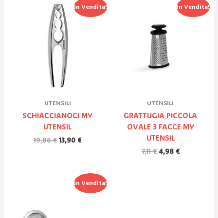
Il
Il
Il
Il
In Vendita!
In Vendita!
Prezzo
Prezzo
Prezzo
Prezzo
Originale
Attuale
Originale
Attuale
Era:
È:
Era:
È:
19,86 €.
13,90 €.
7,11 €.
4,98 €.
UTENSILI
UTENSILI
SCHIACCIANOCI MY
GRATTUGIA PICCOLA
UTENSIL
OVALE 3 FACCE MY
UTENSIL
19,86
€
13,90
€
7,11
€
4,98
€
Il
Il
In Vendita!
Prezzo
Prezzo
Originale
Attuale
Era:
È:
19,97 €.
13,98 €.