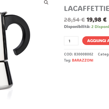
Prezzo
INOX
LACAFFETTIE
Origina
2
Era:
È
TZ
28,54
€
19,98
€
28,54 €
Quantità
Disponibilità:
2 Disponi
AGGIUNGI 
COD:
830008002
Categ
Tag:
BARAZZONI