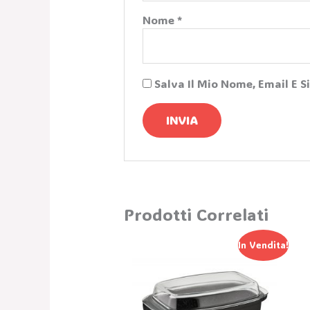
Nome
*
Salva Il Mio Nome, Email E 
Prodotti Correlati
Il
Il
In Vendita!
Prezzo
Prezzo
Originale
Attuale
Era:
È:
121,30 €.
84,90 €.