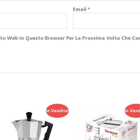
Email
*
Sito Web In Questo Browser Per La Prossima Volta Che 
Il
Il
Il
Il
In Vendita!
In Vend
Prezzo
Prezzo
Prezzo
Prez
Originale
Attuale
Originale
Attu
Era:
È:
Era:
È:
39,90 €.
27,90 €.
365,00 €.
139,9