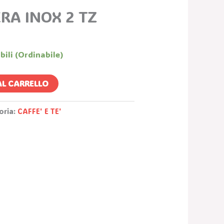
Prezzo
RA INOX 2 TZ
le
Attuale
:
.
19,98 €.
bili (ordinabile)
AL CARRELLO
oria:
CAFFE' E TE'