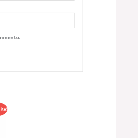
Commento.
ita!
zo
ale
0 €.