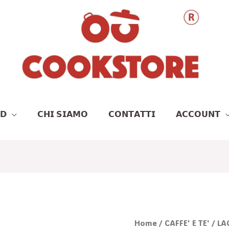
𝗗
𝗖𝗛𝗜 𝗦𝗜𝗔𝗠𝗢
𝗖𝗢𝗡𝗧𝗔𝗧𝗧𝗜
𝗔𝗖𝗖𝗢𝗨𝗡𝗧
Il
I
LACAFFETTIERA
Home
/
CAFFE' E TE'
/ LA