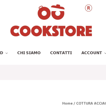
𝗗
𝗖𝗛𝗜 𝗦𝗜𝗔𝗠𝗢
𝗖𝗢𝗡𝗧𝗔𝗧𝗧𝗜
𝗔𝗖𝗖𝗢𝗨𝗡𝗧
Il
I
COPERCHIO
Home
/
COTTURA ACCIAI