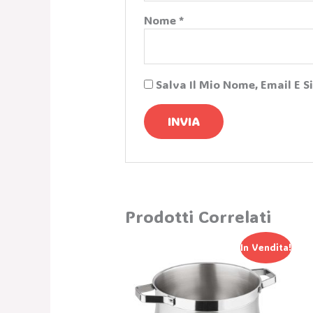
Nome
*
Salva Il Mio Nome, Email E 
Prodotti Correlati
Il
Il
In Vendita!
Prezzo
Prezzo
Originale
Attuale
Era:
È:
208,00 €.
124,80 €.