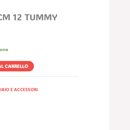
Prezzo
le
Attuale
CM 12 TUMMY
È:
.
15,00 €.
ione
AL CARRELLO
IAIO E ACCESSORI