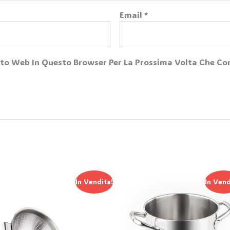
Email
*
Sito Web In Questo Browser Per La Prossima Volta Che 
Il
Il
Il
Il
In Vendita!
In Vend
Prezzo
Prezzo
Prezzo
Prezz
Originale
Attuale
Originale
Attua
Era:
È:
Era:
È:
50,00 €.
30,00 €.
58,90 €.
47,10 €