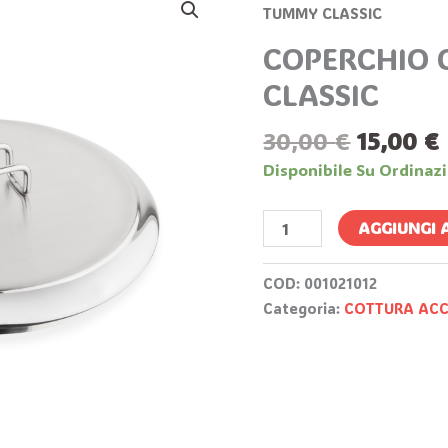
Prezzo
CM
TUMMY CLASSIC
Origina
12
COPERCHIO 
Era:
TUMMY
30,00 €
CLASSIC
CLASSIC
Quantità
30,00
€
15,00
€
Disponibile Su Ordinaz
AGGIUNGI 
COD:
001021012
Categoria:
COTTURA ACC