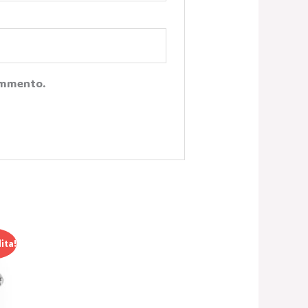
Commento.
ita!
o
le
.