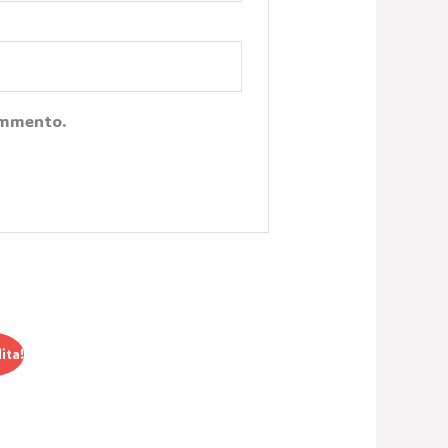
Commento.
ita!
e