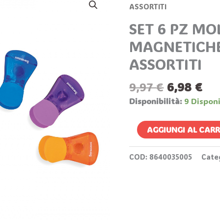
Prezzo
Pr
6
ASSORTITI
Originale
At
PZ
SET 6 PZ MO
Era:
È:
MOLLETTE
9,97 €.
6,9
MAGNETICHE
MAGNETICHE
COLORI
ASSORTITI
ASSORTITI
Quantità
9,97
€
6,98
€
Disponibilità:
9 Disponi
AGGIUNGI AL CAR
COD:
8640035005
Cate