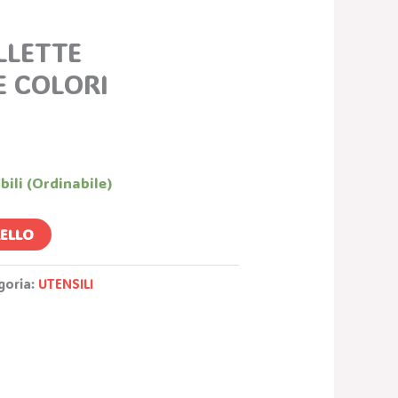
ezzo
tuale
LLETTE
8 €.
 COLORI
bili (ordinabile)
RELLO
goria:
UTENSILI