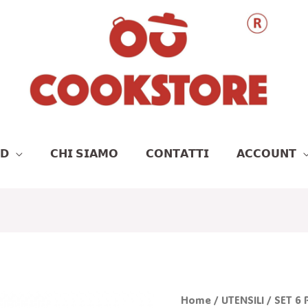
𝗗
𝗖𝗛𝗜 𝗦𝗜𝗔𝗠𝗢
𝗖𝗢𝗡𝗧𝗔𝗧𝗧𝗜
𝗔𝗖𝗖𝗢𝗨𝗡𝗧
Il
Il
SET
Home
/
UTENSILI
/ SET 6