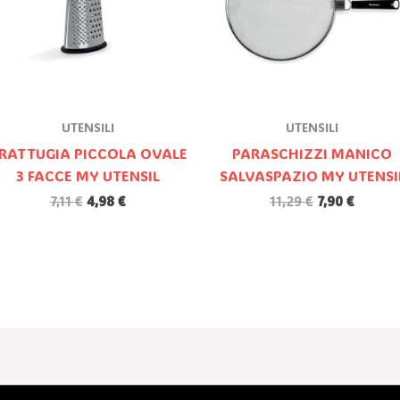
UTENSILI
UTENSILI
RATTUGIA PICCOLA OVALE
PARASCHIZZI MANICO
3 FACCE MY UTENSIL
SALVASPAZIO MY UTENSI
7,11
€
4,98
€
11,29
€
7,90
€