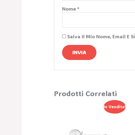
Nome
*
Salva Il Mio Nome, Email E 
Prodotti Correlati
Il
Il
In Vendita!
Prezzo
Prezzo
Originale
Attuale
Era:
È:
12,83 €.
8,98 €.